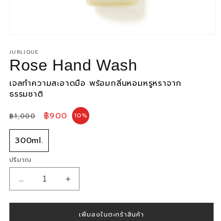
เปิด
สื่อ
JURLIQUE
1
Rose Hand Wash
ใน
โม
เจลทำความสะอาดมือ พร้อมกลิ่นหอมหรูหราจาก
ดอล
ธรรมชาติ
ราคา
ราคา
฿900
10%
฿1,000
ปกติ
โปรโมชัน
300ml.
ปริมาณ
ลด
เพิ่ม
ปริมาณ
ปริมาณ
สำหรับ
สำหรับ
เพิ่มลงในตะกร้าสินค้า