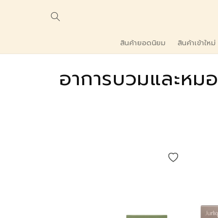
ข้ามไปยัง
เนื้อหา
สินค้ายอดนิยม
สินค้าเข้าใหม่
ค
อาการบวมและหมอ
อ
ล
เ
ล
ก