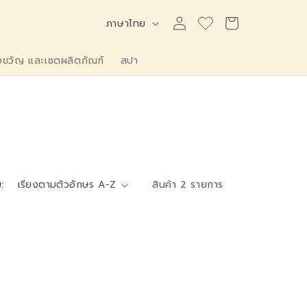
เข้าสู่
ตะกร้า
ภ
ภาษาไทย
ระบบ
สินค้า
า
ษ
ขวัญ และเซตผลิตภัณฑ์
สปา
า
:
สินค้า 2 รายการ