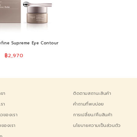
efine Supreme Eye Contour
ราคา
฿2,970
โปรโมชัน
สาขา
ติดตามสถานะสินค้า
เรา
คำถามที่พบบ่อย
ราวของเรา
การเปลี่ยน/คืนสินค้า
ิจของเรา
นโยบายความเป็นส่วนตัว
p