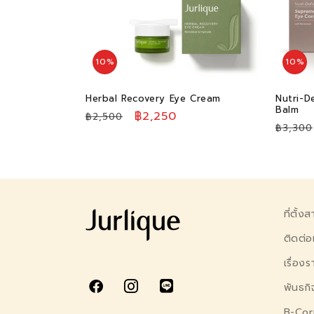
ชั
น
10%
10%
:
Herbal Recovery Eye Cream
Nutri-D
Balm
ราคา
ราคา
฿2,250
฿2,500
ราคา
฿3,300
ปกติ
โปรโมชัน
ปกติ
ที่ตั้ง
ติดต่อ
เรื่อง
พันธก
B-Cor